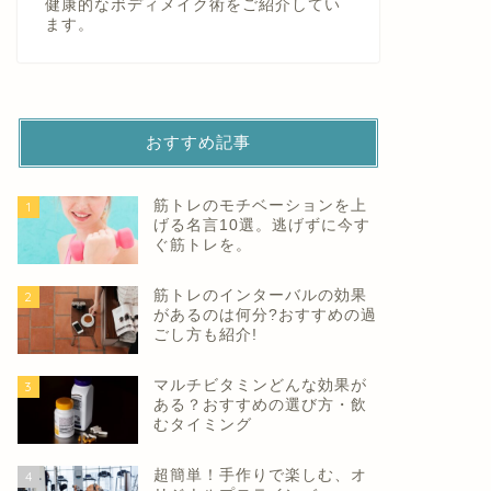
健康的なボディメイク術をご紹介してい
ます。
おすすめ記事
筋トレのモチベーションを上
1
げる名言10選。逃げずに今す
ぐ筋トレを。
筋トレのインターバルの効果
2
があるのは何分?おすすめの過
ごし方も紹介!
マルチビタミンどんな効果が
3
ある？おすすめの選び方・飲
むタイミング
超簡単！手作りで楽しむ、オ
4