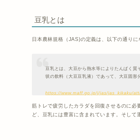
豆乳とは
日本農林規格（JAS)の定義は、以下の通りに
豆乳とは、大豆から熱水等によりたんぱく質
状の飲料（大豆豆乳液）であって、大豆固形
https://www.maff.go.jp/j/jas/jas_kikaku/at
筋トレで疲労したカラダを回復させるのに必
ど、豆乳には豊富に含まれています。そして