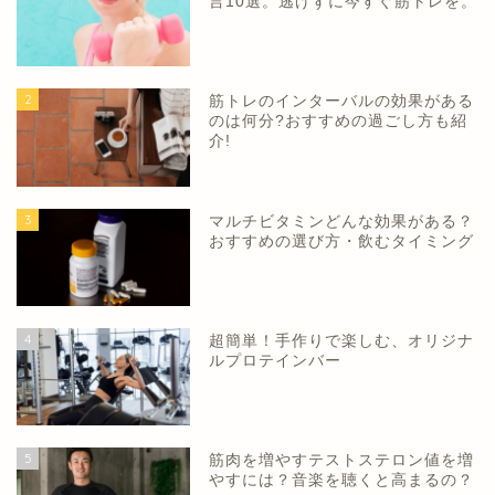
言10選。逃げずに今すぐ筋トレを。
2
筋トレのインターバルの効果がある
のは何分?おすすめの過ごし方も紹
介!
3
マルチビタミンどんな効果がある？
おすすめの選び方・飲むタイミング
4
超簡単！手作りで楽しむ、オリジナ
ルプロテインバー
5
筋肉を増やすテストステロン値を増
やすには？音楽を聴くと高まるの？