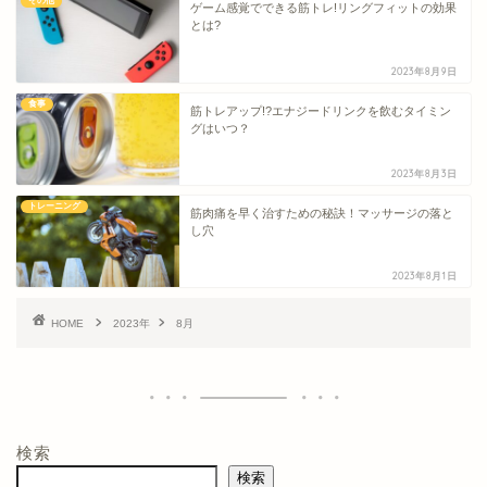
その他
ゲーム感覚でできる筋トレ!リングフィットの効果
とは?
2023年8月9日
食事
筋トレアップ!?エナジードリンクを飲むタイミン
グはいつ？
2023年8月3日
トレーニング
筋肉痛を早く治すための秘訣！マッサージの落と
し穴
2023年8月1日
HOME
2023年
8月
検索
検索