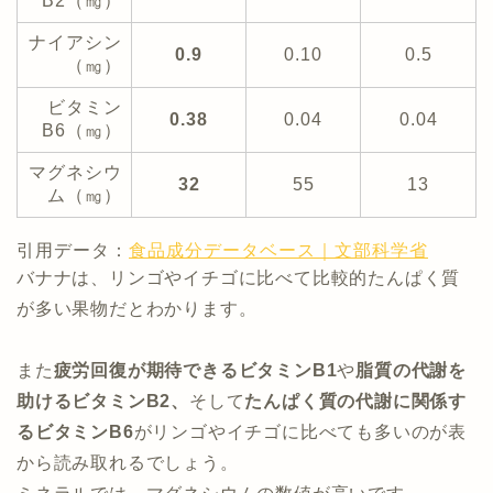
B2（㎎）
ナイアシン
0.9
0.10
0.5
（㎎）
ビタミン
0.38
0.04
0.04
B6（㎎）
マグネシウ
32
55
13
ム（㎎）
引用データ：
食品成分データベース｜文部科学省
バナナは、リンゴやイチゴに比べて比較的たんぱく質
が多い果物だとわかります。
また
疲労回復が期待できるビタミンB1
や
脂質の代謝を
助けるビタミンB2、
そして
たんぱく質の代謝に関係す
るビタミンB6
がリンゴやイチゴに比べても多いのが表
から読み取れるでしょう。