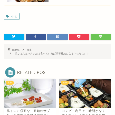
レシピ
HOME
食事
朝ごはんはバナナだけ食べていれば栄養補給になる？ならない？
RELATED POST
食事
食事
筋トレに必要な、亜鉛のサプ
コンビニ利用で、時間がなく