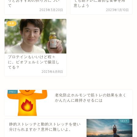
リとおすすめの摂り方につい
ても筋トレに適切な食事を用
て
意しよう
2023年3月20日
2023年1月10日
食事
プロテインもいいけど程々
に。ビオフェルミンで腸活し
てる？
2023年6月8日
老化防止ホルモンで筋トレの効果を永く
かんたんに維持させるには
静的ストレッチと動的ストレッチを使い
分けられますか？意外に難しいよ。