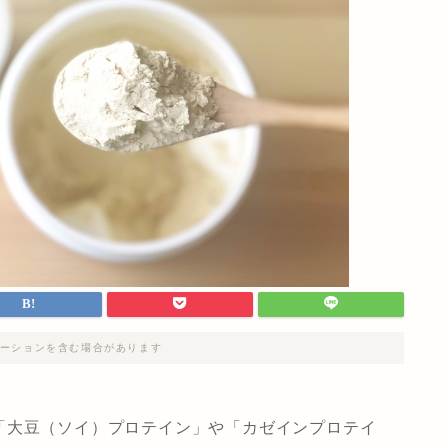
ーションを含む場合があります
「大豆（ソイ）プロテイン」や「カゼインプロテイ