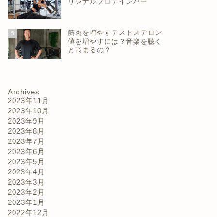
リジナルプロテインバー
筋肉を増やすテストステロン
5
値を増やすには？音楽を聴く
と高まるの？
Archives
2023年11月
2023年10月
2023年9月
2023年8月
2023年7月
2023年6月
2023年5月
2023年4月
2023年3月
2023年2月
2023年1月
2022年12月