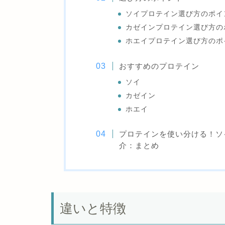
ソイプロテイン選び方のポイ
カゼインプロテイン選び方の
ホエイプロテイン選び方のポ
おすすめのプロテイン
ソイ
カゼイン
ホエイ
プロテインを使い分ける！ソ
介：まとめ
違いと特徴