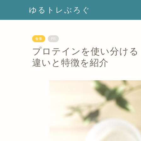
ゆるトレぶろぐ
食事
PR
プロテインを使い分ける
違いと特徴を紹介