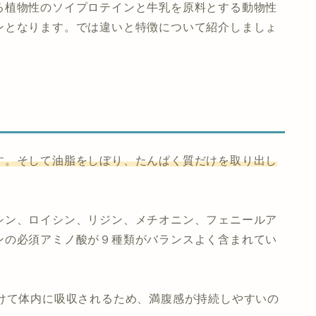
る植物性のソイプロテインと牛乳を原料とする動物性
ン
となります。では違いと特徴について紹介しましょ
す。そして油脂をしぼり、たんぱく質だけを取り出し
シン、ロイシン、リジン、メチオニン、フェニールア
ンの必須アミノ酸が９種類
がバランスよく含まれてい
けて体内に吸収
されるため、満腹感が持続しやすいの