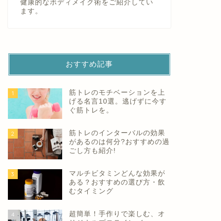
健康的なボディメイク術をご紹介してい
ます。
おすすめ記事
筋トレのモチベーションを上
1
げる名言10選。逃げずに今す
ぐ筋トレを。
筋トレのインターバルの効果
2
があるのは何分?おすすめの過
ごし方も紹介!
マルチビタミンどんな効果が
3
ある？おすすめの選び方・飲
むタイミング
超簡単！手作りで楽しむ、オ
4