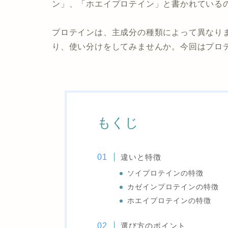
ン」、「ホエイプロテイン」と書かれている
プロテインは、主成分の種類によって異なり
り、使い分けをしてみませんか。今回はプロ
もくじ
違いと特徴
ソイプロテインの特徴
カゼインプロテインの特徴
ホエイプロテインの特徴
選び方のポイント