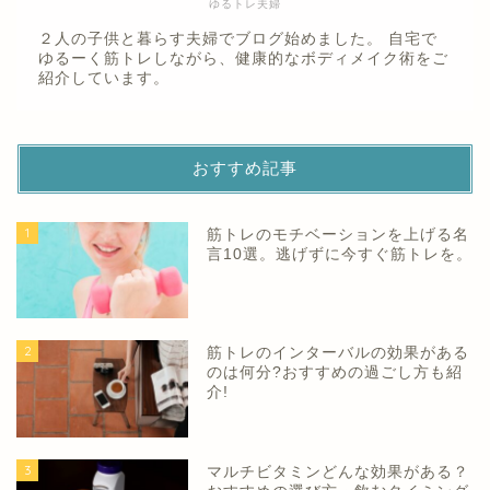
ゆるトレ夫婦
２人の子供と暮らす夫婦でブログ始めました。 自宅で
ゆるーく筋トレしながら、健康的なボディメイク術をご
紹介しています。
おすすめ記事
1
筋トレのモチベーションを上げる名
言10選。逃げずに今すぐ筋トレを。
2
筋トレのインターバルの効果がある
のは何分?おすすめの過ごし方も紹
介!
3
マルチビタミンどんな効果がある？