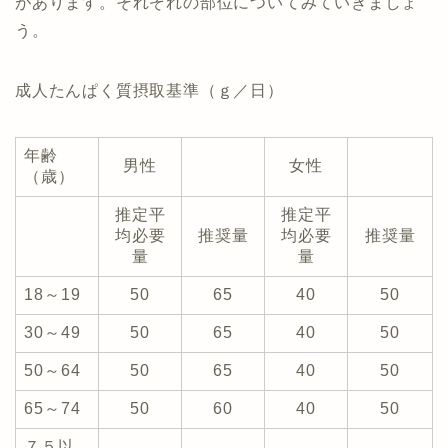
があります。それぞれの部位についてみていきましょ
う。
成人たんぱく質摂取基準（ｇ／日）
年齢
男性
女性
（歳）
推定平
推定平
均必要
推奨量
均必要
推奨量
量
量
18～19
50
65
40
50
30～49
50
65
40
50
50～64
50
65
40
50
65～74
50
60
40
50
７５以