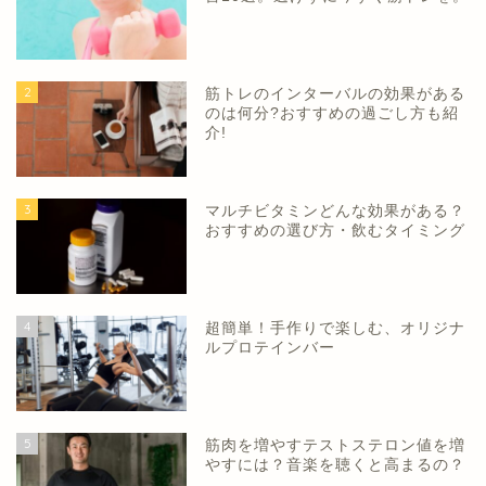
2
筋トレのインターバルの効果がある
のは何分?おすすめの過ごし方も紹
介!
3
マルチビタミンどんな効果がある？
おすすめの選び方・飲むタイミング
4
超簡単！手作りで楽しむ、オリジナ
ルプロテインバー
5
筋肉を増やすテストステロン値を増
やすには？音楽を聴くと高まるの？