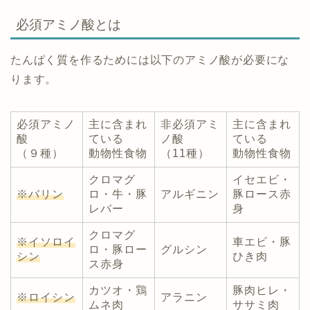
必須アミノ酸とは
たんぱく質を作るためには以下のアミノ酸が必要にな
ります。
必須アミノ
主に含まれ
非必須アミ
主に含まれ
酸
ている
ノ酸
ている
（９種）
動物性食物
（11種）
動物性食物
クロマグ
イセエビ・
※バリン
ロ・牛・豚
アルギニン
豚ロース赤
レバー
身
クロマグ
※イソロイ
車エビ・豚
ロ・豚ロー
グルシン
シン
ひき肉
ス赤身
カツオ・鶏
豚肉ヒレ・
※ロイシン
アラニン
ムネ肉
ササミ肉