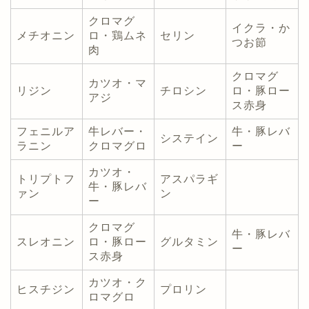
クロマグ
イクラ・か
メチオニン
ロ・鶏ムネ
セリン
つお節
肉
クロマグ
カツオ・マ
リジン
チロシン
ロ・豚ロー
アジ
ス赤身
フェニルア
牛レバー・
牛・豚レバ
システイン
ラニン
クロマグロ
ー
カツオ・
トリプトフ
アスパラギ
牛・豚レバ
ァン
ン
ー
クロマグ
牛・豚レバ
スレオニン
ロ・豚ロー
グルタミン
ー
ス赤身
カツオ・ク
ヒスチジン
プロリン
ロマグロ