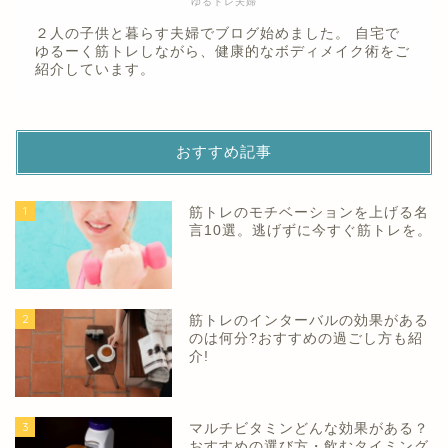
ゆるトレ夫婦
２人の子供と暮らす夫婦でブログ始めました。 自宅で
ゆるーく筋トレしながら、健康的なボディメイク術をご
紹介しています。
おすすめ記事
1
筋トレのモチベーションを上げる名
言10選。逃げずに今すぐ筋トレを。
2
筋トレのインターバルの効果がある
のは何分?おすすめの過ごし方も紹
介!
3
マルチビタミンどんな効果がある？
おすすめの選び方・飲むタイミング