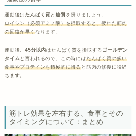
運動後は
たんぱく質
と
糖質
を摂りましょう。
ロイシン（必須アミノ酸）を摂取すると、疲れた筋肉
の回復が早く
なります。
運動後、
45分以内
はたんぱく質を摂取する
ゴールデン
タイム
と言われるので、この時には
たんぱく質の多い
食事やプロテインを積極的に摂る
と筋肉の修復に役経
ちます。
筋トレ効果を左右する、食事とその
タイミングについて：まとめ