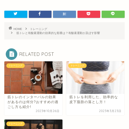
HOME
トレーニング
筋トレと有酸素運動の効果的な順番は？有酸素運動が及ぼす影響
RELATED POST
トレーニング
トレーニング
筋トレのインターバルの効果
筋トレを利用した、効率的な
があるのは何分?おすすめの過
皮下脂肪の落とし方！
ごし方も紹介!
2023年10月26日
2023年3月23日
トレーニング