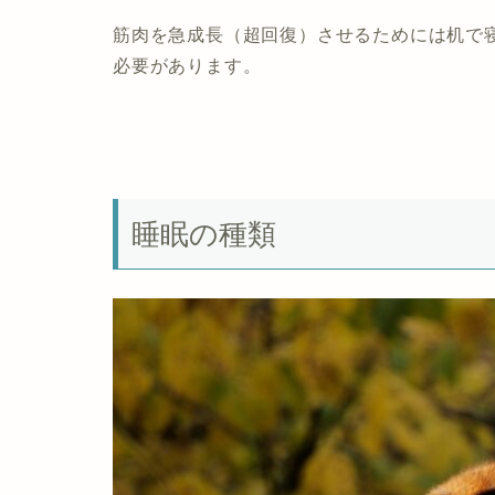
筋肉を急成長（
超回復
）させるためには机で
必要があります。
睡眠の種類