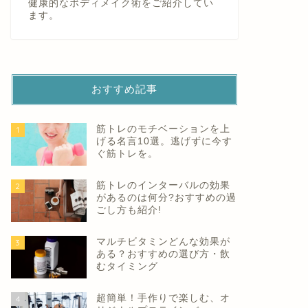
健康的なボディメイク術をご紹介してい
ます。
おすすめ記事
筋トレのモチベーションを上
1
げる名言10選。逃げずに今す
ぐ筋トレを。
筋トレのインターバルの効果
2
があるのは何分?おすすめの過
ごし方も紹介!
マルチビタミンどんな効果が
3
ある？おすすめの選び方・飲
むタイミング
超簡単！手作りで楽しむ、オ
4